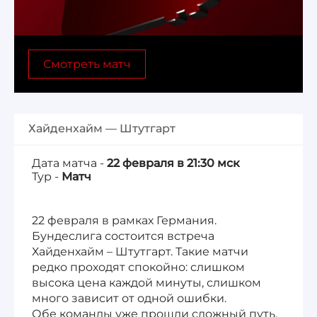
Лига 1, Чемпионат Франции
Смотреть матч
Бундеслига, Чемпионат Германии
Квалификация ЧМ-2026
Хайденхайм — Штутгарт
Чемпионат Саудовской Аравии 25/26
Дата матча -
22 февраля в 21:30 мск
Тур -
Матч
22 февраля в рамках Германия.
Бундеслига состоится встреча
Хайденхайм – Штутгарт. Такие матчи
редко проходят спокойно: слишком
высока цена каждой минуты, слишком
много зависит от одной ошибки.
Обе команды уже прошли сложный путь,