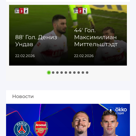
44' Гол.
88' Гол. Дениз
Максимилиан
Ундав
Миттельштэдт
22.02.2026
22.02.2026
2
Новости