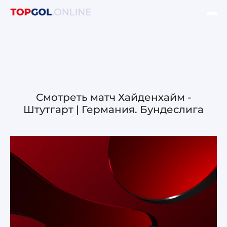
ФИНАЛ ЛЧ УЕФА
НОВОСТИ
ОБЗОРЫ ЛЧ УЕФА
Смотреть матч Хайденхайм -
Штутгарт | Германия. Бундеслига
ОБЗОРЫ ЛЕ УЕФА
Лига чемпионов УЕФА
Лига Европы УЕФА
Лига конференций УЕФА