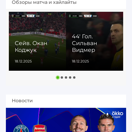
Обзоры матча и хайлайты
44' Гол.
Сейв. Окан
Сильван
Коджук
Видмер
18.12.2025
18.12.2025
1
Новости