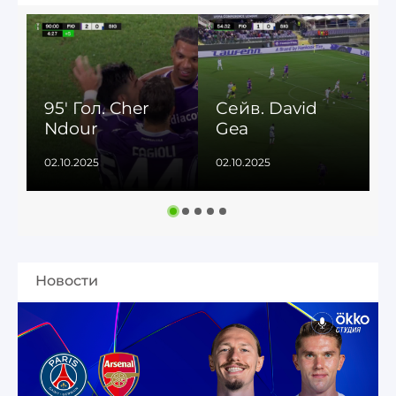
95' Гол. Cher
Сейв. David
2
Ndour
Gea
P
02.10.2025
02.10.2025
0
Новости