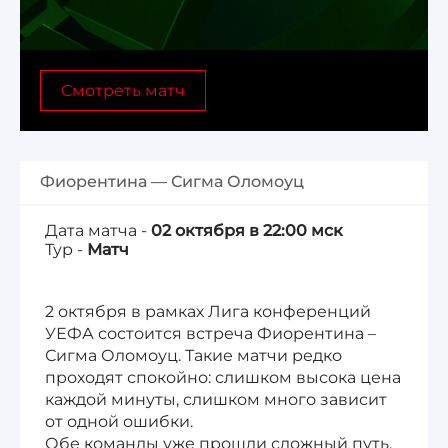
Лига 1, Чемпионат Франции
Смотреть матч
Бундеслига, Чемпионат Германии
Квалификация ЧМ-2026
Фиорентина — Сигма Оломоуц
Чемпионат Саудовской Аравии 25/26
Дата матча -
02 октября в 22:00 мск
Тур -
Матч
2 октября в рамках Лига конференций
УЕФА состоится встреча Фиорентина –
Сигма Оломоуц. Такие матчи редко
проходят спокойно: слишком высока цена
каждой минуты, слишком много зависит
от одной ошибки.
Обе команды уже прошли сложный путь,