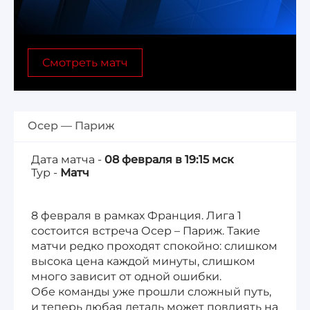
Лига 1, Чемпионат Франции
Смотреть матч
Бундеслига, Чемпионат Германии
Квалификация ЧМ-2026
Осер — Париж
Чемпионат Саудовской Аравии 25/26
Дата матча -
08 февраля в 19:15 мск
Тур -
Матч
8 февраля в рамках Франция. Лига 1
состоится встреча Осер – Париж. Такие
матчи редко проходят спокойно: слишком
высока цена каждой минуты, слишком
много зависит от одной ошибки.
Обе команды уже прошли сложный путь,
и теперь любая деталь может повлиять на