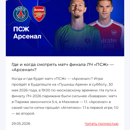
Где и когда смотреть матч финала ЛЧ «ПСЖ» —
«Арсенал»?
Когда и где будет матч «ПСЖ» — «Арсенал»? Игра
пройдёт в Будапеште на «Пушкаш Арене» в субботу, 30
мая 2026 года, в 19:00 по московскому времени. На пути к
финалу ЛЧ-2026 парижане были сильнее «Баварии»: матч
в Париже закончился 5:4, в Мюнхене — 1:1. «Арсенал» в
своей части сетки прошёл «Атлетико»: 1:1 в первой игре, 1:0
— во второй.
29.05.2026
Читать полностью