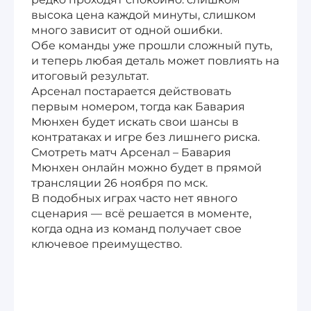
высока цена каждой минуты, слишком
много зависит от одной ошибки.
Обе команды уже прошли сложный путь,
и теперь любая деталь может повлиять на
итоговый результат.
Арсенал постарается действовать
первым номером, тогда как Бавария
Мюнхен будет искать свои шансы в
контратаках и игре без лишнего риска.
Смотреть матч Арсенал – Бавария
Мюнхен онлайн можно будет в прямой
трансляции 26 ноября по мск.
В подобных играх часто нет явного
сценария — всё решается в моменте,
когда одна из команд получает свое
ключевое преимущество.