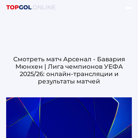
ФИНАЛ ЛЧ УЕФА
НОВОСТИ
ОБЗОРЫ ЛЧ УЕФА
Смотреть матч Арсенал - Бавария
Мюнхен | Лига чемпионов УЕФА
ОБЗОРЫ ЛЕ УЕФА
2025/26: онлайн-трансляции и
результаты матчей
Лига чемпионов УЕФА
Лига Европы УЕФА
Лига конференций УЕФА