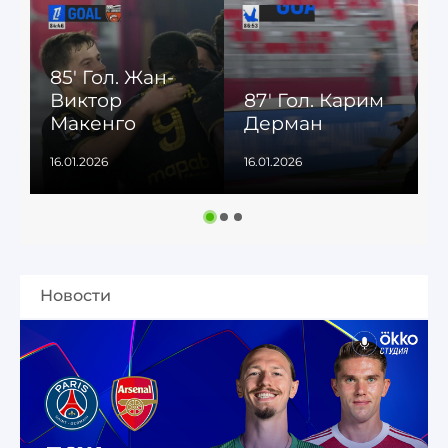
85' Гол. Жан-
Виктор
87' Гол. Карим
7
Макенго
Дерман
16.01.2026
16.01.2026
1
Новости