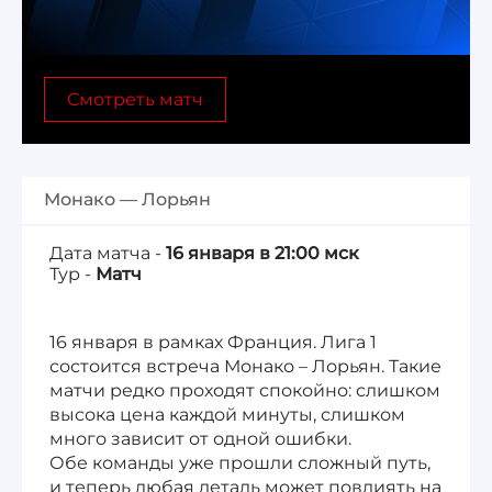
Лига 1, Чемпионат Франции
Смотреть матч
Бундеслига, Чемпионат Германии
Квалификация ЧМ-2026
Монако — Лорьян
Чемпионат Саудовской Аравии 25/26
Дата матча -
16 января в 21:00 мск
Тур -
Матч
16 января в рамках Франция. Лига 1
состоится встреча Монако – Лорьян. Такие
матчи редко проходят спокойно: слишком
высока цена каждой минуты, слишком
много зависит от одной ошибки.
Обе команды уже прошли сложный путь,
и теперь любая деталь может повлиять на