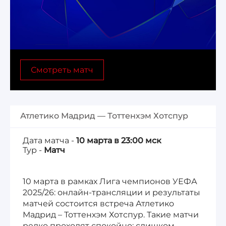
Лига 1, Чемпионат Франции
Бундеслига, Чемпионат Германии
Смотреть матч
Квалификация ЧМ-2026
Чемпионат Саудовской Аравии 25/26
Атлетико Мадрид — Тоттенхэм Хотспур
Дата матча -
10 марта в 23:00 мск
Тур -
Матч
10 марта в рамках Лига чемпионов УЕФА
2025/26: онлайн-трансляции и результаты
матчей состоится встреча Атлетико
Мадрид – Тоттенхэм Хотспур. Такие матчи
редко проходят спокойно: слишком