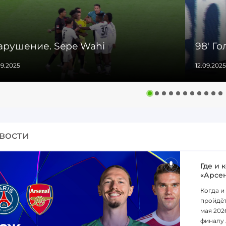
арушение. Sepe Wahi
98' Го
09.2025
12.09.2025
вости
Где и 
«Арсе
Когда и
пройдёт
мая 202
финалу 