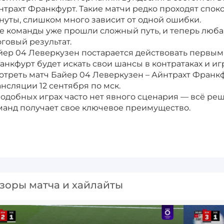
нтрахт Франкфурт. Такие матчи редко проходят спок
нуты, слишком много зависит от одной ошибки.
е команды уже прошли сложный путь, и теперь люба
оговый результат.
йер 04 Леверкузен постарается действовать первым 
анкфурт будет искать свои шансы в контратаках и иг
отреть матч Байер 04 Леверкузен – Айнтрахт Франк
ансляции 12 сентября по мск.
подобных играх часто нет явного сценария — всё реш
манд получает свое ключевое преимущество.
зоры матча и хайлайты