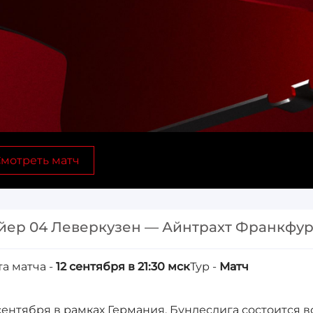
мотреть матч
йер 04 Леверкузен — Айнтрахт Франкфур
та матча -
12 сентября в 21:30 мск
Тур -
Матч
 сентября в рамках Германия. Бундеслига состоится 