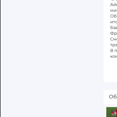
Ай
ми
Об
ит
Ба
Фр
См
тр
В 
ко
Об