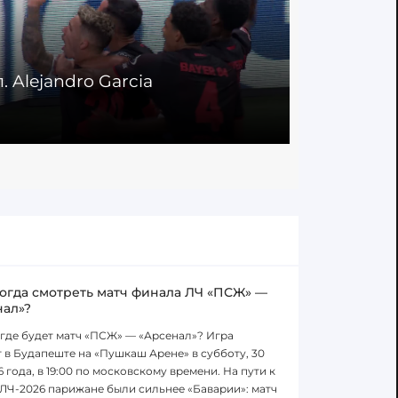
л. Alejandro Garcia
10' Гол. A
12.09.2025
когда смотреть матч финала ЛЧ «ПСЖ» —
нал»?
 где будет матч «ПСЖ» — «Арсенал»? Игра
 в Будапеште на «Пушкаш Арене» в субботу, 30
6 года, в 19:00 по московскому времени. На пути к
ЛЧ-2026 парижане были сильнее «Баварии»: матч