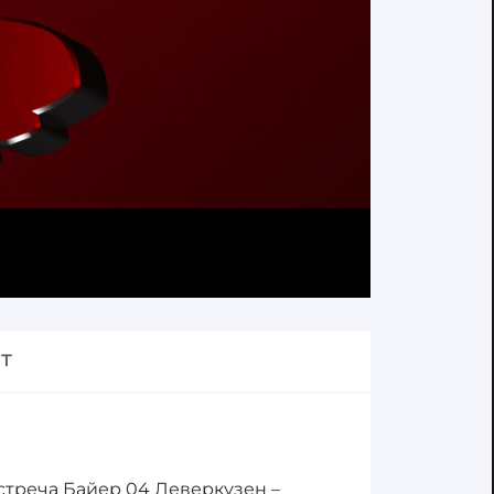
т
встреча Байер 04 Леверкузен –