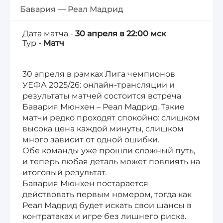
Бавария — Реал Мадрид
Лига 1, Чемпионат Франции
Дата матча -
30 апреля в 22:00 мск
Тур -
Матч
Бундеслига, Чемпионат Германии
Квалификация ЧМ-2026
30 апреля в рамках Лига чемпионов
УЕФА 2025/26: онлайн-трансляции и
результаты матчей состоится встреча
Чемпионат Саудовской Аравии 25/26
Бавария Мюнхен – Реал Мадрид. Такие
матчи редко проходят спокойно: слишком
высока цена каждой минуты, слишком
много зависит от одной ошибки.
Обе команды уже прошли сложный путь,
и теперь любая деталь может повлиять на
итоговый результат.
Бавария Мюнхен постарается
действовать первым номером, тогда как
Реал Мадрид будет искать свои шансы в
контратаках и игре без лишнего риска.