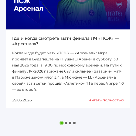
Где и когда смотреть матч финала ЛЧ «ПСЖ» —
«Арсенал»?
Когда и где будет матч «ПСЖ» — «Арсенал»? Игра
пройдёт в Будапеште на «Пушкаш Арене» в субботу, 30
мая 2026 года, в 19:00 по московскому времени. На пути к
финалу ЛЧ-2026 парижане были сильнее «Баварии»: матч
в Париже закончился 5:4, в Мюнхене — 1:1. «Арсенал» в
своей части сетки прошёл «Атлетико»: 1:1 в первой игре, 1:0
— во второй.
29.05.2026
Читать полностью