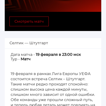
Лига 1, Чемпионат Франции
Смотреть матч
Бундеслига, Чемпионат Германии
Квалификация ЧМ-2026
Селтик — Штутгарт
Чемпионат Саудовской Аравии 25/26
Дата матча -
19 февраля в 23:00 мск
Тур -
Матч
19 февраля в рамках Лига Европы УЕФА
состоится встреча Селтик – Штутгарт.
Такие матчи редко проходят спокойно:
слишком высока цена каждой минуты,
слишком много зависит от одной ошибки.
Обе команды уже прошли сложный путь,
и теперь любая деталь может повлиять на