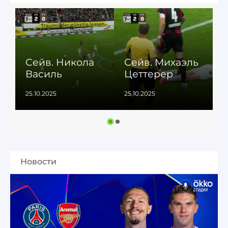
Сейв. Никола
Сейв. Михаэль
Василь
Цеттерер
25.10.2025
25.10.2025
1
Новости