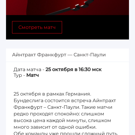
Лига 1, Чемпионат Франции
Смотреть матч
Бундеслига, Чемпионат Германии
Квалификация ЧМ-2026
Айнтрахт Франкфурт — Санкт-Паули
Чемпионат Саудовской Аравии 25/26
Дата матча -
25 октября в 16:30 мск
Тур -
Матч
25 октября в рамках Германия.
Бундеслига состоится встреча Айнтрахт
Франкфурт – Санкт-Паули. Такие матчи
редко проходят спокойно: слишком
высока цена каждой минуты, слишком
много зависит от одной ошибки.
Обе команды уже прошли сложный путь,