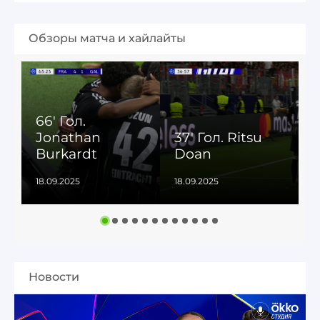
Обзоры матча и хайлайты
66' Гол.
4
Jonathan
37' Гол. Ritsu
Burkardt
Doan
18.09.2025
18.09.2025
1
Новости