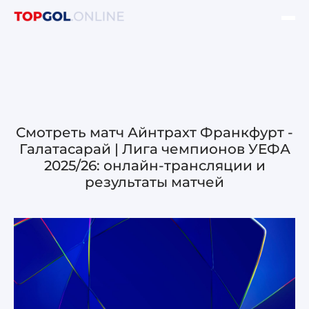
ФИНАЛ ЛЧ УЕФА
НОВОСТИ
ОБЗОРЫ ЛЧ УЕФА
Смотреть матч Айнтрахт Франкфурт -
Галатасарай | Лига чемпионов УЕФА
ОБЗОРЫ ЛЕ УЕФА
2025/26: онлайн-трансляции и
результаты матчей
Лига чемпионов УЕФА
Лига Европы УЕФА
Лига конференций УЕФА