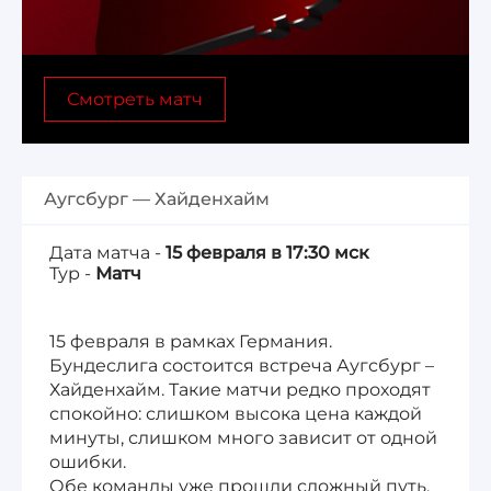
Лига 1, Чемпионат Франции
Смотреть матч
Бундеслига, Чемпионат Германии
Квалификация ЧМ-2026
Аугсбург — Хайденхайм
Чемпионат Саудовской Аравии 25/26
Дата матча -
15 февраля в 17:30 мск
Тур -
Матч
15 февраля в рамках Германия.
Бундеслига состоится встреча Аугсбург –
Хайденхайм. Такие матчи редко проходят
спокойно: слишком высока цена каждой
минуты, слишком много зависит от одной
ошибки.
Обе команды уже прошли сложный путь,