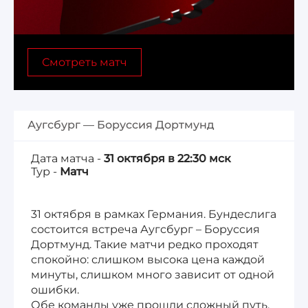
Лига 1, Чемпионат Франции
Смотреть матч
Бундеслига, Чемпионат Германии
Квалификация ЧМ-2026
Аугсбург — Боруссия Дортмунд
Чемпионат Саудовской Аравии 25/26
Дата матча -
31 октября в 22:30 мск
Тур -
Матч
31 октября в рамках Германия. Бундеслига
состоится встреча Аугсбург – Боруссия
Дортмунд. Такие матчи редко проходят
спокойно: слишком высока цена каждой
минуты, слишком много зависит от одной
ошибки.
Обе команды уже прошли сложный путь,