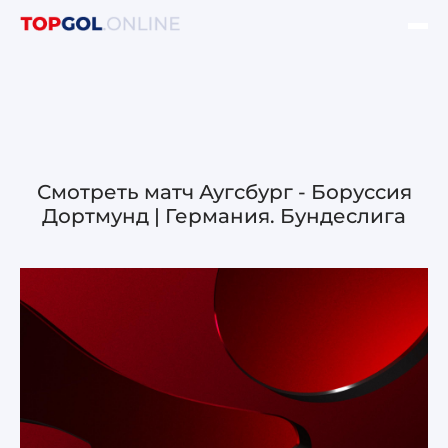
ФИНАЛ ЛЧ УЕФА
НОВОСТИ
ОБЗОРЫ ЛЧ УЕФА
Смотреть матч Аугсбург - Боруссия
Дортмунд | Германия. Бундеслига
ОБЗОРЫ ЛЕ УЕФА
Лига чемпионов УЕФА
Лига Европы УЕФА
Лига конференций УЕФА