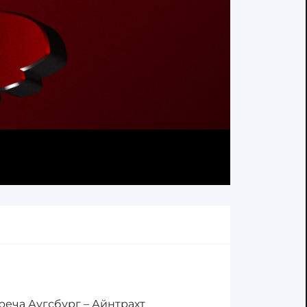
реча Аугсбург – Айнтрахт