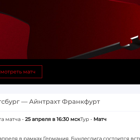
мотреть матч
гсбург — Айнтрахт Франкфурт
та матча -
25 апреля в 16:30 мск
Тур -
Матч
 апреля в рамках Германия. Бундеслига состоится вст