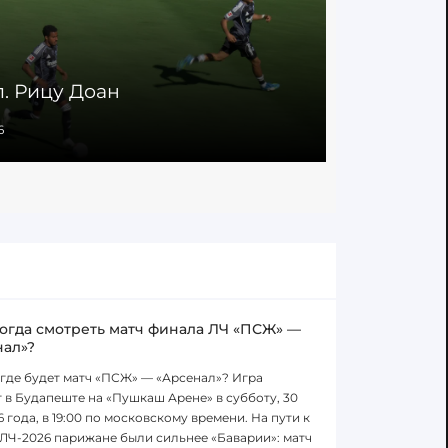
л. Рицу Доан
Сейв. Фи
6
25.04.2026
когда смотреть матч финала ЛЧ «ПСЖ» —
нал»?
 где будет матч «ПСЖ» — «Арсенал»? Игра
 в Будапеште на «Пушкаш Арене» в субботу, 30
6 года, в 19:00 по московскому времени. На пути к
ЛЧ-2026 парижане были сильнее «Баварии»: матч