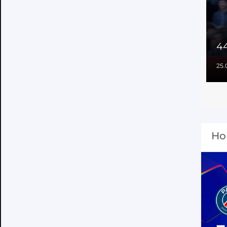
44
25.
Но