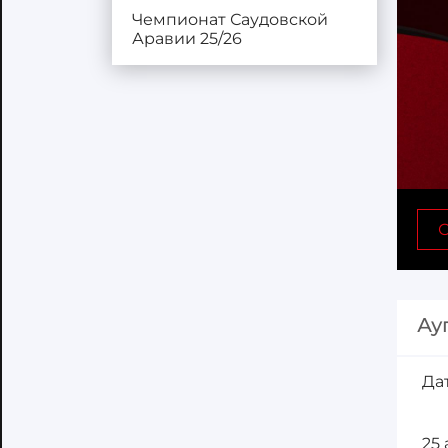
Чемпионат Саудовской
Аравии 25/26
С
Ау
Да
25