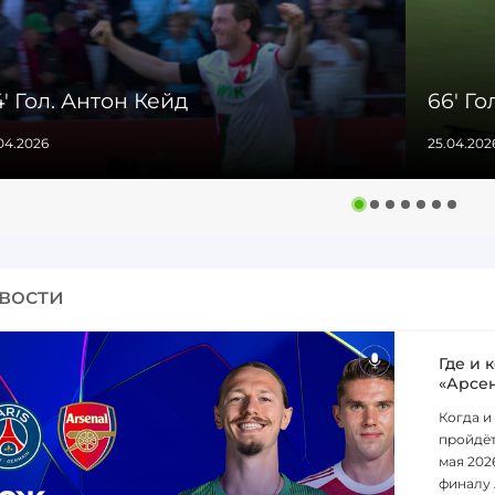
' Гол. Антон Кейд
66' Го
04.2026
25.04.202
вости
Где и 
«Арсе
Когда и
пройдёт
мая 202
финалу 