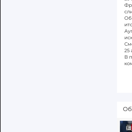
Фр
сл
Об
ит
Ау
ис
См
25 
В 
ко
Об