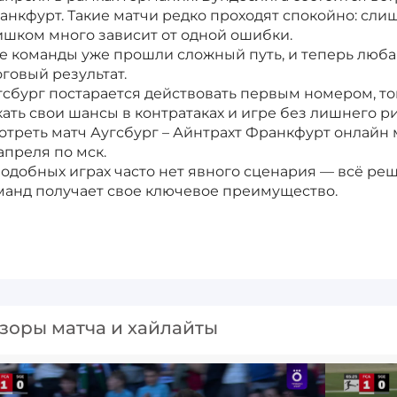
анкфурт. Такие матчи редко проходят спокойно: сли
ишком много зависит от одной ошибки.
е команды уже прошли сложный путь, и теперь люба
оговый результат.
гсбург постарается действовать первым номером, то
кать свои шансы в контратаках и игре без лишнего ри
отреть матч Аугсбург – Айнтрахт Франкфурт онлайн
апреля по мск.
подобных играх часто нет явного сценария — всё реш
манд получает свое ключевое преимущество.
зоры матча и хайлайты