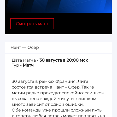
Лига 1, Чемпионат Франции
Смотреть матч
Бундеслига, Чемпионат Германии
Квалификация ЧМ-2026
Нант — Осер
Чемпионат Саудовской Аравии 25/26
Дата матча -
30 августа в 20:00 мск
Тур -
Матч
30 августа в рамках Франция. Лига 1
состоится встреча Нант – Осер. Такие
матчи редко проходят спокойно: слишком
высока цена каждой минуты, слишком
много зависит от одной ошибки.
Обе команды уже прошли сложный путь,
и теперь любая деталь может повлиять на