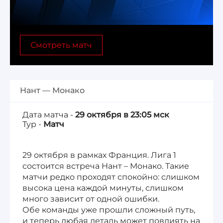
Лига 1, Чемпионат Франции
Смотреть матч
Бундеслига, Чемпионат Германии
Квалификация ЧМ-2026
Нант — Монако
Чемпионат Саудовской Аравии 25/26
Дата матча -
29 октября в 23:05 мск
Тур -
Матч
29 октября в рамках Франция. Лига 1
состоится встреча Нант – Монако. Такие
матчи редко проходят спокойно: слишком
высока цена каждой минуты, слишком
много зависит от одной ошибки.
Обе команды уже прошли сложный путь,
и теперь любая деталь может повлиять на