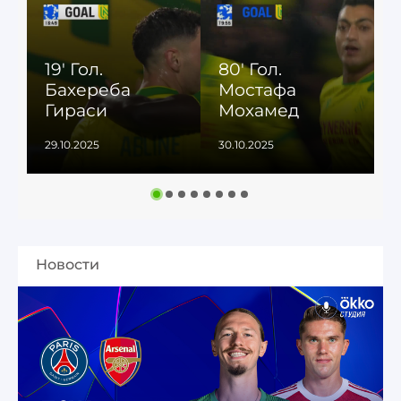
19' Гол.
80' Гол.
Бахереба
Мостафа
Гираси
Мохамед
29.10.2025
30.10.2025
2
Новости