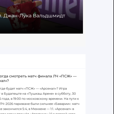
ол. Джан-Лука Вальдшмидт
Сейв. Ма
17.04.2026
когда смотреть матч финала ЛЧ «ПСЖ» —
нал»?
 где будет матч «ПСЖ» — «Арсенал»? Игра
 в Будапеште на «Пушкаш Арене» в субботу, 30
6 года, в 19:00 по московскому времени. На пути к
ЛЧ-2026 парижане были сильнее «Баварии»: матч
е закончился 5:4, в Мюнхене — 1:1. «Арсенал» в
сти сетки прошёл «Атлетико»: 1:1 в первой игре,