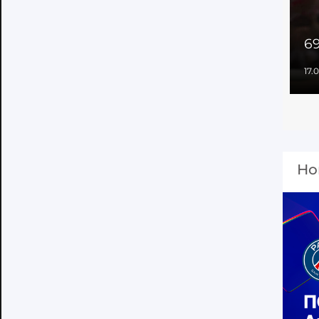
69
17.
Но