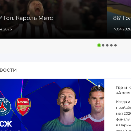
' Гол. Кароль Метс
86' Г
04.2026
17.04.2026
вости
Где и 
«Арсе
Когда и
пройдёт
мая 202
финалу 
в Париж
своей ча