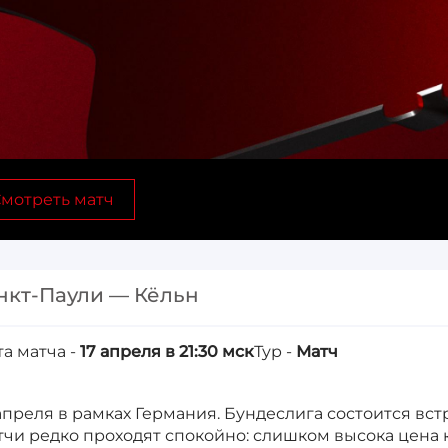
мотреть матч
нкт-Паули — Кёльн
та матча -
17 апреля в 21:30 мск
Тур -
Матч
 апреля в рамках Германия. Бундеслига состоится вст
тчи редко проходят спокойно: слишком высока цена