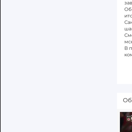
за
Об
ит
Са
ша
См
мск
В 
ко
Об