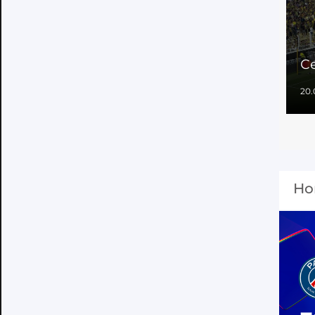
Се
20.
Но