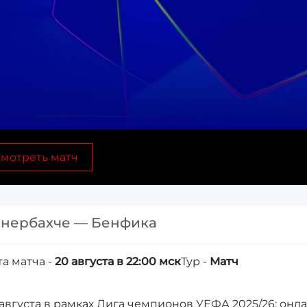
мотреть матч
нербахче — Бенфика
та матча -
20 августа в 22:00 мск
Тур -
Матч
 августа в рамках Лига чемпионов УЕФА 2025/26: онл