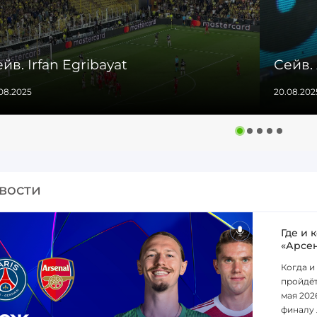
йв. Irfan Egribayat
Сейв.
08.2025
20.08.202
вости
Где и 
«Арсе
Когда и
пройдёт
мая 202
финалу 