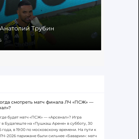
 Анатолий Трубин
Сейв. Ан
5
20.08.2025
когда смотреть матч финала ЛЧ «ПСЖ» —
нал»?
 где будет матч «ПСЖ» — «Арсенал»? Игра
 в Будапеште на «Пушкаш Арене» в субботу, 30
6 года, в 19:00 по московскому времени. На пути к
ЛЧ-2026 парижане были сильнее «Баварии»: матч