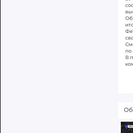
со
вы
Об
ит
Фе
св
См
по 
В 
ко
Об