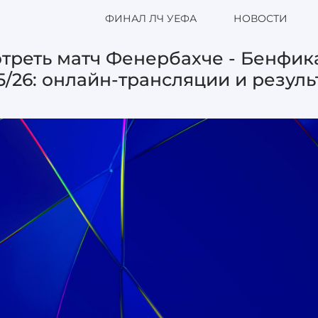
ФИНАЛ ЛЧ УЕФА
НОВОСТИ
треть матч Фенербахче - Бенфик
5/26: онлайн-трансляции и резул