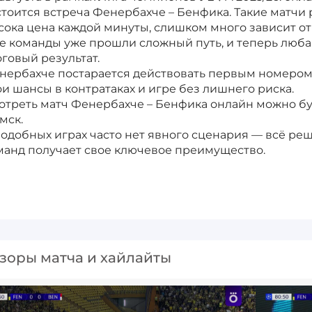
стоится встреча Фенербахче – Бенфика. Такие матчи
сока цена каждой минуты, слишком много зависит от
е команды уже прошли сложный путь, и теперь люба
оговый результат.
нербахче постарается действовать первым номером, 
ои шансы в контратаках и игре без лишнего риска.
отреть матч Фенербахче – Бенфика онлайн можно бу
мск.
подобных играх часто нет явного сценария — всё реш
манд получает свое ключевое преимущество.
зоры матча и хайлайты