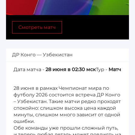
Лига 1, Чемпионат Франции
Смотреть матч
Бундеслига, Чемпионат Германии
Квалификация ЧМ-2026
ДР Конго — Узбекистан
Чемпионат Саудовской Аравии 25/26
Дата матча -
28 июня в 02:30 мск
Тур -
Матч
28 июня в рамках Чемпионат мира по
футболу 2026 состоится встреча ДР Конго
– Узбекистан. Такие матчи редко проходят
спокойно: слишком высока цена каждой
минуты, слишком много зависит от одной
ошибки.
Обе команды уже прошли сложный путь,
и теперь любая деталь может повлиять на