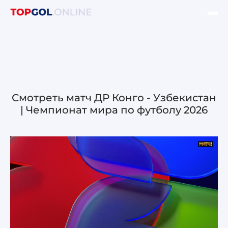
ФИНАЛ ЛЧ УЕФА
НОВОСТИ
ОБЗОРЫ ЛЧ УЕФА
Смотреть матч ДР Конго - Узбекистан
| Чемпионат мира по футболу 2026
ОБЗОРЫ ЛЕ УЕФА
Лига чемпионов УЕФА
Лига Европы УЕФА
Лига конференций УЕФА