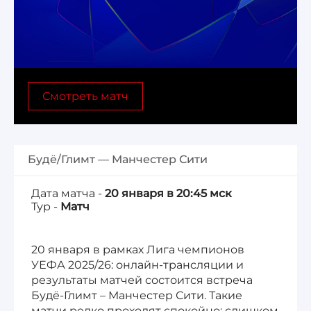
Лига 1, Чемпионат Франции
Бундеслига, Чемпионат Германии
Смотреть матч
Квалификация ЧМ-2026
Чемпионат Саудовской Аравии 25/26
Будё/Глимт — Манчестер Сити
Дата матча -
20 января в 20:45 мск
Тур -
Матч
20 января в рамках Лига чемпионов
УЕФА 2025/26: онлайн-трансляции и
результаты матчей состоится встреча
Будё-Глимт – Манчестер Сити. Такие
матчи редко проходят спокойно: слишком