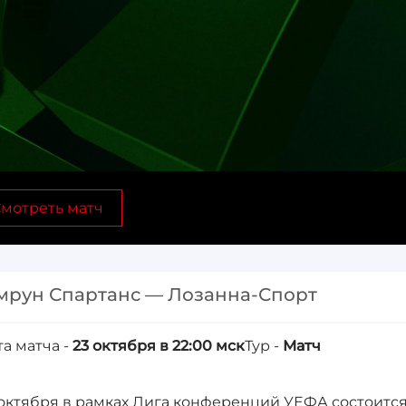
мотреть матч
мрун Спартанс — Лозанна-Спорт
та матча -
23 октября в 22:00 мск
Тур -
Матч
 октября в рамках Лига конференций УЕФА состоится