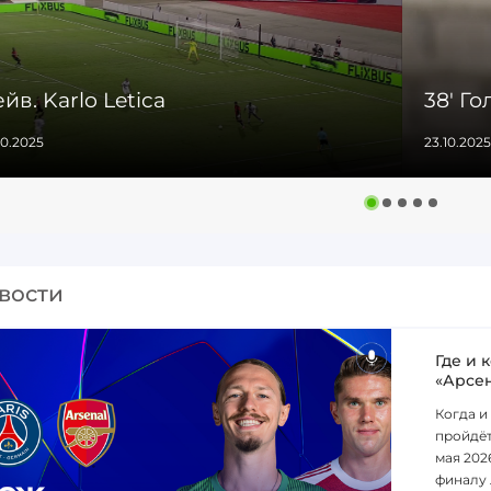
йв. Karlo Letica
38' Го
10.2025
23.10.2025
вости
Где и 
«Арсе
Когда и
пройдёт
мая 202
финалу 