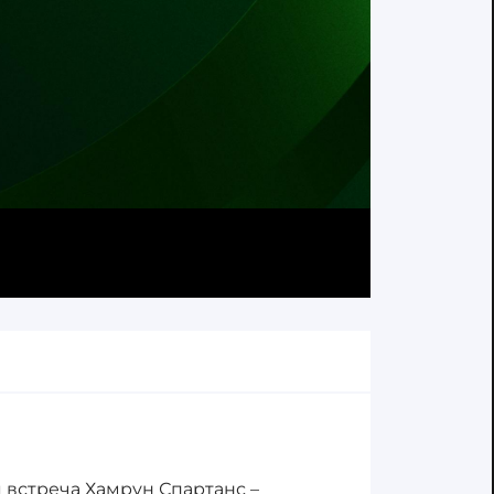
 встреча Хамрун Спартанс –