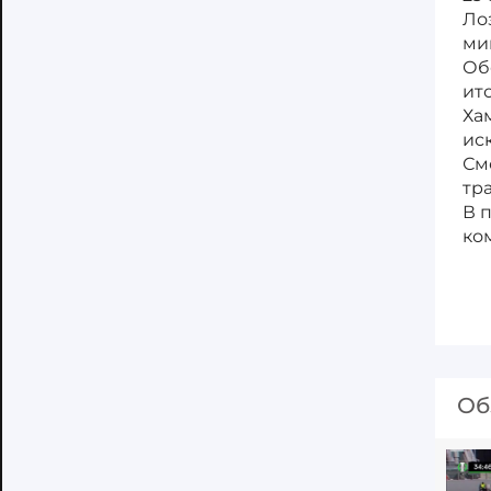
Ло
ми
Об
ит
Ха
ис
См
тр
В 
ко
Об