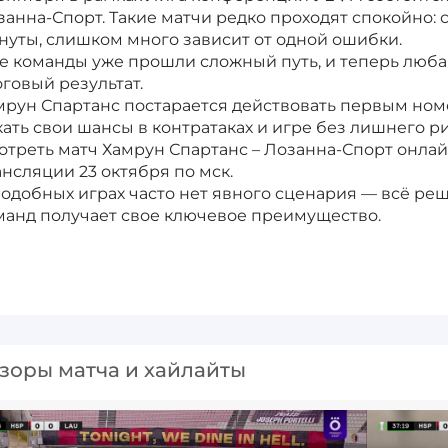
занна-Спорт. Такие матчи редко проходят спокойно:
нуты, слишком много зависит от одной ошибки.
е команды уже прошли сложный путь, и теперь люба
оговый результат.
мрун Спартанс постарается действовать первым номе
кать свои шансы в контратаках и игре без лишнего ри
отреть матч Хамрун Спартанс – Лозанна-Спорт онла
ансляции 23 октября по мск.
подобных играх часто нет явного сценария — всё реш
манд получает свое ключевое преимущество.
зоры матча и хайлайты