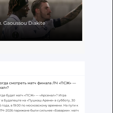
л. Gaoussou Diakite
Сейв. Hen
23.10.2025
когда смотреть матч финала ЛЧ «ПСЖ» —
нал»?
 где будет матч «ПСЖ» — «Арсенал»? Игра
 в Будапеште на «Пушкаш Арене» в субботу, 30
6 года, в 19:00 по московскому времени. На пути к
ЛЧ-2026 парижане были сильнее «Баварии»: матч