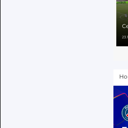
Се
23.
Но