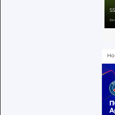
55
04.
Но