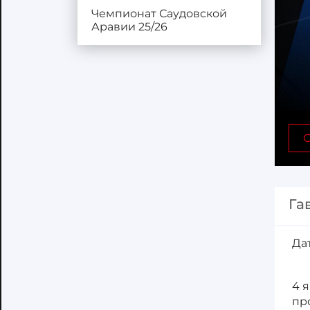
Чемпионат Саудовской
Аравии 25/26
С
Га
Да
4 
пр