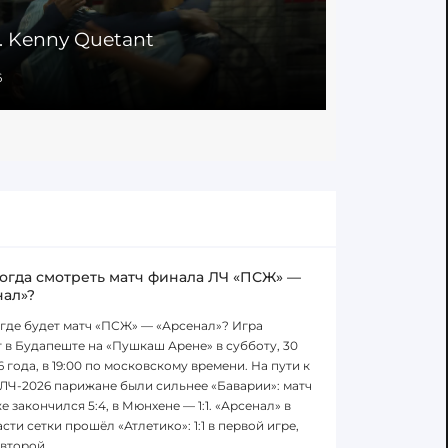
л. Kenny Quetant
81' Гол. 
6
04.01.2026
когда смотреть матч финала ЛЧ «ПСЖ» —
нал»?
 где будет матч «ПСЖ» — «Арсенал»? Игра
 в Будапеште на «Пушкаш Арене» в субботу, 30
6 года, в 19:00 по московскому времени. На пути к
ЛЧ-2026 парижане были сильнее «Баварии»: матч
е закончился 5:4, в Мюнхене — 1:1. «Арсенал» в
сти сетки прошёл «Атлетико»: 1:1 в первой игре,
 второй.