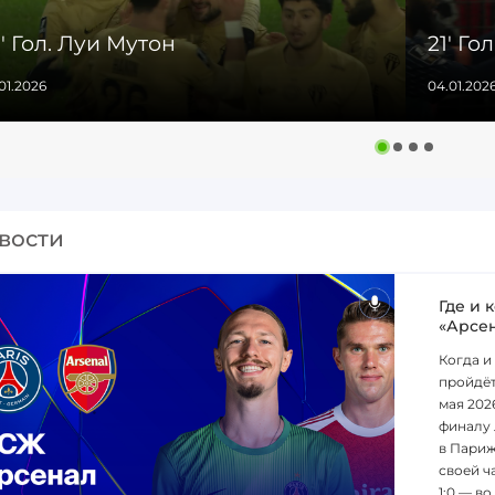
' Гол. Луи Мутон
21' Го
01.2026
04.01.202
вости
Где и 
«Арсе
Когда и
пройдёт
мая 202
финалу 
в Париж
своей ча
1:0 — во