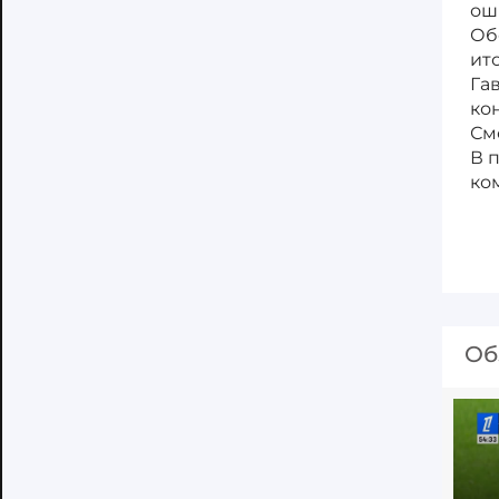
ош
Об
ит
Га
ко
См
В 
ко
Об