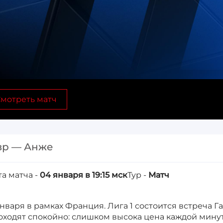
мотреть матч
вр — Анже
та матча -
04 января в 19:15 мск
Тур -
Матч
января в рамках Франция. Лига 1 состоится встреча Г
оходят спокойно: слишком высока цена каждой минут