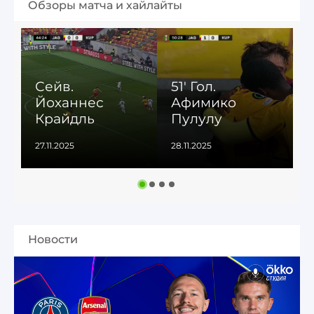
Обзоры матча и хайлайты
Сейв.
51' Гол.
Йоханнес
Афимико
Крайдль
Пулулу
27.11.2025
28.11.2025
2
Новости