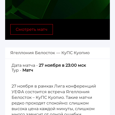
Лига 1, Чемпионат Франции
Бундеслига, Чемпионат Германии
Смотреть матч
Квалификация ЧМ-2026
Чемпионат Саудовской Аравии 25/26
Ягеллония Белосток — КуПС Куопио
Дата матча -
27 ноября в 23:00 мск
Тур -
Матч
27 ноября в рамках Лига конференций
УЕФА состоится встреча Ягеллония
Белосток – КуПС Куопио. Такие матчи
редко проходят спокойно: слишком
высока цена каждой минуты, слишком
много зависит от одной ошибки.