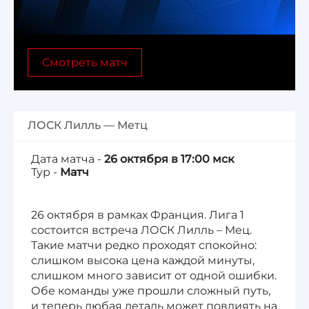
Лига 1, Чемпионат Франции
Смотреть матч
Бундеслига, Чемпионат Германии
Квалификация ЧМ-2026
ЛОСК Лилль — Метц
Чемпионат Саудовской Аравии 25/26
Дата матча -
26 октября в 17:00 мск
Тур -
Матч
26 октября в рамках Франция. Лига 1
состоится встреча ЛОСК Лилль – Мец.
Такие матчи редко проходят спокойно:
слишком высока цена каждой минуты,
слишком много зависит от одной ошибки.
Обе команды уже прошли сложный путь,
и теперь любая деталь может повлиять на