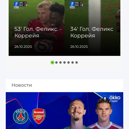
8
53' Гол. Феликс
34' Гол. Феликс
Коррейя
Коррейя
26.10.2025
26.10.2025
2
Новости