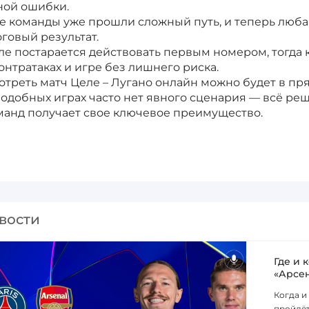
ной ошибки.
е команды уже прошли сложный путь, и теперь люба
оговый результат.
ле постарается действовать первым номером, тогда 
контратаках и игре без лишнего риска.
отреть матч Целе – Лугано онлайн можно будет в пря
подобных играх часто нет явного сценария — всё реш
манд получает свое ключевое преимущество.
вости
Где и 
«Арсе
Когда и
пройдёт