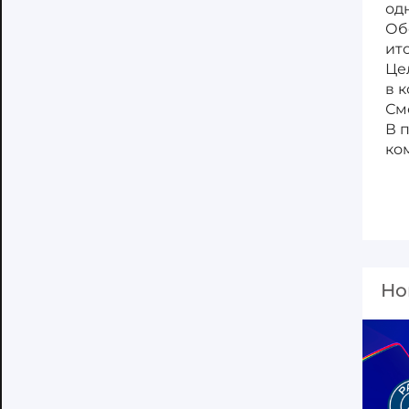
од
Об
ит
Це
в 
См
В 
ко
Но