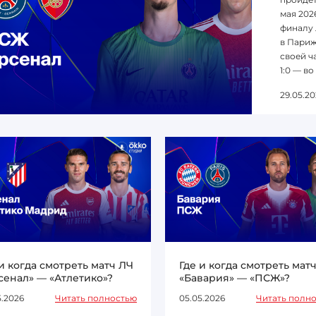
мая 202
финалу 
в Париж
своей ча
1:0 — во
29.05.20
 и когда смотреть матч ЛЧ
Где и когда смотреть мат
сенал» — «Атлетико»?
«Бавария» — «ПСЖ»?
5.2026
Читать полностью
05.05.2026
Читать полн