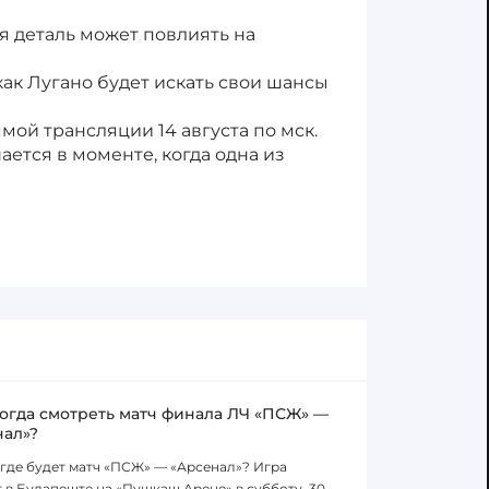
я деталь может повлиять на
как Лугано будет искать свои шансы
мой трансляции 14 августа по мск.
ается в моменте, когда одна из
когда смотреть матч финала ЛЧ «ПСЖ» —
нал»?
 где будет матч «ПСЖ» — «Арсенал»? Игра
 в Будапеште на «Пушкаш Арене» в субботу, 30