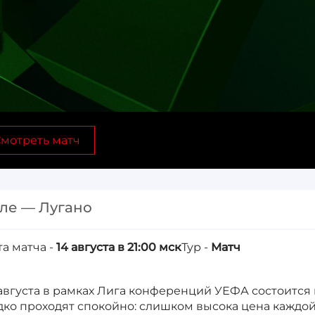
мотреть матч
ле — Лугано
та матча -
14 августа в 21:00 мск
Тур -
Матч
 августа в рамках Лига конференций УЕФА состоится 
дко проходят спокойно: слишком высока цена каждой