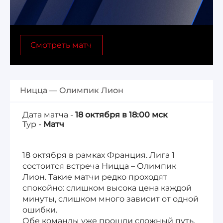
Лига 1, Чемпионат Франции
Смотреть матч
Бундеслига, Чемпионат Германии
Квалификация ЧМ-2026
Ницца — Олимпик Лион
Чемпионат Саудовской Аравии 25/26
Дата матча -
18 октября в 18:00 мск
Тур -
Матч
18 октября в рамках Франция. Лига 1
состоится встреча Ницца – Олимпик
Лион. Такие матчи редко проходят
спокойно: слишком высока цена каждой
минуты, слишком много зависит от одной
ошибки.
Обе команды уже прошли сложный путь,