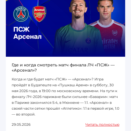
Где и когда смотреть матч финала ЛЧ «ПСЖ» —
«Арсенал»?
Когда и где будет матч «ПСЖ» — «Арсенал»? Игра
пройдёт в Будапеште на «Пушкаш Арене» в субботу, 30
мая 2026 года, в 19:00 по московскому времени. На пути к
финалу ЛЧ-2026 парижане были сильнее «Баварии»: матч
в Париже закончился 5:4, в Мюнхене — 1:1. «Арсенал» в
своей части сетки прошёл «Атлетико»: 1:1 в первой игре, 1:0
— во второй.
29.05.2026
Читать полностью