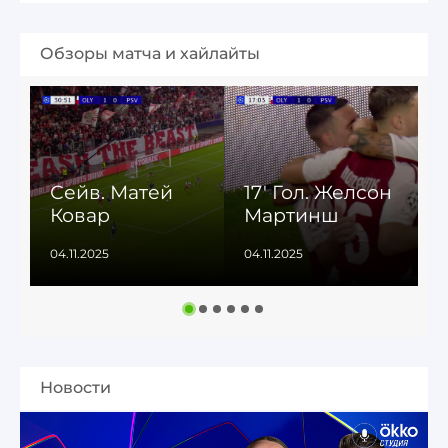
Обзоры матча и хайлайты
Сейв. Матей
17' Гол. Желсон
9
Ковар
Мартинш
04.11.2025
04.11.2025
0
Новости