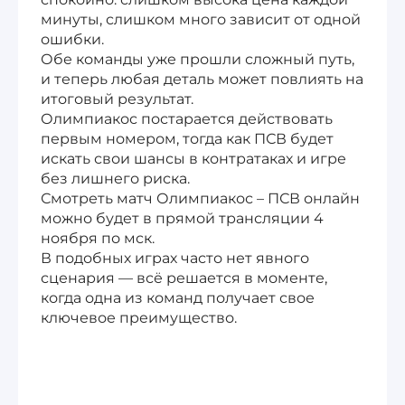
минуты, слишком много зависит от одной
ошибки.
Обе команды уже прошли сложный путь,
и теперь любая деталь может повлиять на
итоговый результат.
Олимпиакос постарается действовать
первым номером, тогда как ПСВ будет
искать свои шансы в контратаках и игре
без лишнего риска.
Смотреть матч Олимпиакос – ПСВ онлайн
можно будет в прямой трансляции 4
ноября по мск.
В подобных играх часто нет явного
сценария — всё решается в моменте,
когда одна из команд получает свое
ключевое преимущество.