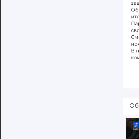
за
Об
ит
Па
св
См
но
В 
ко
Об