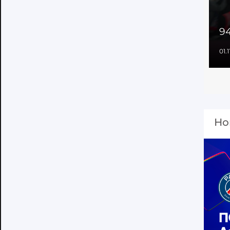
94
01.
Но