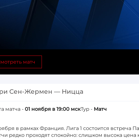
мотреть матч
ри Сен-Жермен — Ницца
та матча -
01 ноября в 19:00 мск
Тур -
Матч
ноября в рамках Франция. Лига 1 состоится встреча 
тчи редко проходят спокойно: слишком высока цена