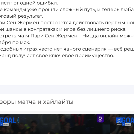
висит от одной ошибки.
е команды уже прошли сложный путь, и теперь люба
оговый результат.
ри Сен-Жермен постарается действовать первым номе
ои шансы в контратаках и игре без лишнего риска.
отреть матч Пари Сен-Жермен – Ницца онлайн можно
ября по мск.
подобных играх часто нет явного сценария — всё реш
манд получает свое ключевое преимущество.
зоры матча и хайлайты