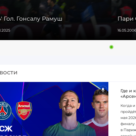
' Гол. Гонсалу Рамуш
Пари 
11.2025
16.05.200
вости
Где и 
«Арсе
Когда и
пройдёт
мая 202
финалу 
в Париж
своей ча