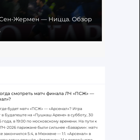
Сен-Жермен — Ницца. Обзор
6
когда смотреть матч финала ЛЧ «ПСЖ» —
нал»?
 где будет матч «ПСЖ» — «Арсенал»? Игра
 в Будапеште на «Пушкаш Арене» в субботу, 30
6 года, в 19:00 по московскому времени. На пути к
ЛЧ-2026 парижане были сильнее «Баварии»: матч
е закончился 5:4, в Мюнхене — 1:1. «Арсенал» в
сти сетки прошёл «Атлетико»: 1:1 в первой игре,