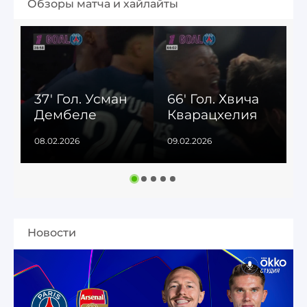
Обзоры матча и хайлайты
37' Гол. Усман
66' Гол. Хвича
7
Дембеле
Кварацхелия
08.02.2026
09.02.2026
0
Новости