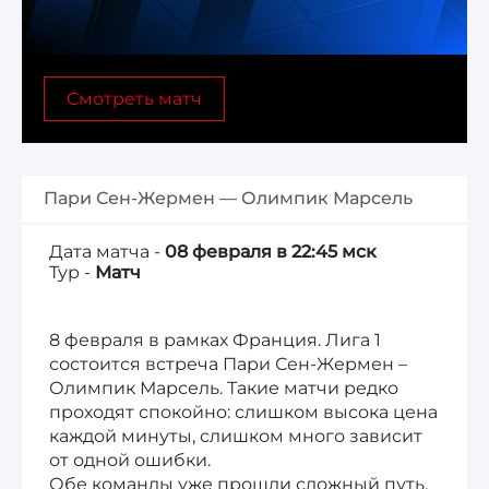
Лига 1, Чемпионат Франции
Смотреть матч
Бундеслига, Чемпионат Германии
Квалификация ЧМ-2026
Пари Сен-Жермен — Олимпик Марсель
Чемпионат Саудовской Аравии 25/26
Дата матча -
08 февраля в 22:45 мск
Тур -
Матч
8 февраля в рамках Франция. Лига 1
состоится встреча Пари Сен-Жермен –
Олимпик Марсель. Такие матчи редко
проходят спокойно: слишком высока цена
каждой минуты, слишком много зависит
от одной ошибки.
Обе команды уже прошли сложный путь,