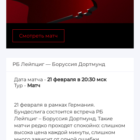
Лига 1, Чемпионат Франции
Бундеслига, Чемпионат Германии
Смотреть матч
Квалификация ЧМ-2026
Чемпионат Саудовской Аравии 25/26
РБ Лейпциг — Боруссия Дортмунд
Дата матча -
21 февраля в 20:30 мск
Тур -
Матч
21 февраля в рамках Германия.
Бундеслига состоится встреча РБ
Лейпциг – Боруссия Дортмунд. Такие
матчи редко проходят спокойно: слишком
высока цена каждой минуты, слишком
много зависит от одной ошибки.