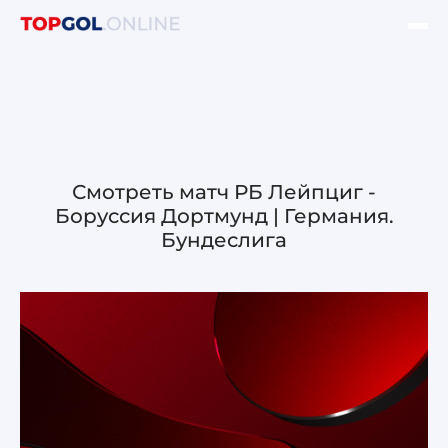
ФИНАЛ ЛЧ УЕФА
НОВОСТИ
ОБЗОРЫ ЛЧ УЕФА
Смотреть матч РБ Лейпциг -
Боруссия Дортмунд | Германия.
ОБЗОРЫ ЛЕ УЕФА
Бундеслига
Лига чемпионов УЕФА
Лига Европы УЕФА
Лига конференций УЕФА