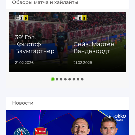
Обзоры матча и хайлайты
39' Гол.
Кристоф
Сейв. Мартен
Баумгартнер
Вандевордт
5
21.02.2026
21.02.2026
2
Новости