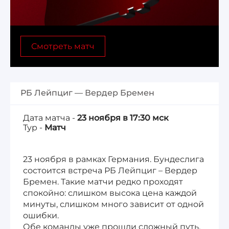
Лига 1, Чемпионат Франции
Смотреть матч
Бундеслига, Чемпионат Германии
Квалификация ЧМ-2026
РБ Лейпциг — Вердер Бремен
Чемпионат Саудовской Аравии 25/26
Дата матча -
23 ноября в 17:30 мск
Тур -
Матч
23 ноября в рамках Германия. Бундеслига
состоится встреча РБ Лейпциг – Вердер
Бремен. Такие матчи редко проходят
спокойно: слишком высока цена каждой
минуты, слишком много зависит от одной
ошибки.
Обе команды уже прошли сложный путь,