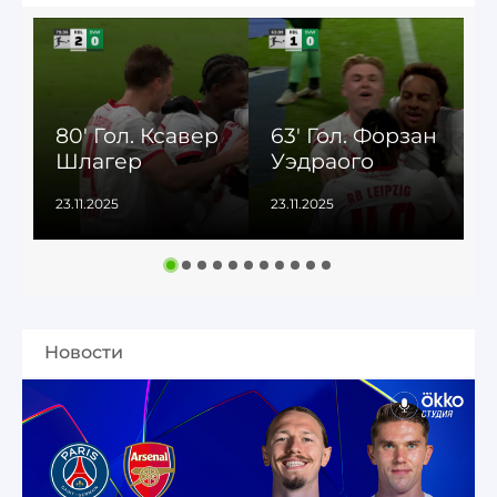
80' Гол. Ксавер
63' Гол. Форзан
Шлагер
Уэдраого
23.11.2025
23.11.2025
2
Новости