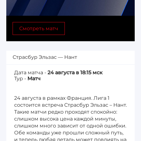
Лига 1, Чемпионат Франции
Смотреть матч
Бундеслига, Чемпионат Германии
Квалификация ЧМ-2026
Страсбур Эльзас — Нант
Чемпионат Саудовской Аравии 25/26
Дата матча -
24 августа в 18:15 мск
Тур -
Матч
24 августа в рамках Франция. Лига 1
состоится встреча Страсбур Эльзас – Нант.
Такие матчи редко проходят спокойно:
слишком высока цена каждой минуты,
слишком много зависит от одной ошибки.
Обе команды уже прошли сложный путь,
и теперь любая деталь может повлиять на