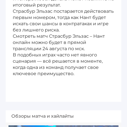
итоговый результат.
Страсбур Эльзас постарается действовать
первым номером, тогда как Нант будет
искать свои шансы в контратаках и игре
без лишнего риска.
Смотреть матч Страсбур Эльзас – Нант
онлайн можно будет в прямой
трансляции 24 августа по мск.
В подобных играх часто нет явного
сценария — всё решается в моменте,
когда одна из команд получает свое
ключевое преимущество.
Обзоры матча и хайлайты