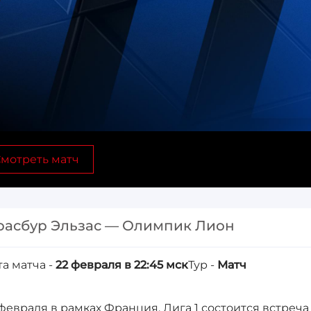
мотреть матч
расбур Эльзас — Олимпик Лион
та матча -
22 февраля в 22:45 мск
Тур -
Матч
 февраля в рамках Франция. Лига 1 состоится встреч