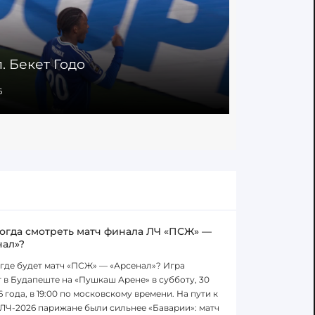
л. Бекет Годо
52' Гол. 
6
22.02.2026
когда смотреть матч финала ЛЧ «ПСЖ» —
нал»?
 где будет матч «ПСЖ» — «Арсенал»? Игра
 в Будапеште на «Пушкаш Арене» в субботу, 30
6 года, в 19:00 по московскому времени. На пути к
ЛЧ-2026 парижане были сильнее «Баварии»: матч