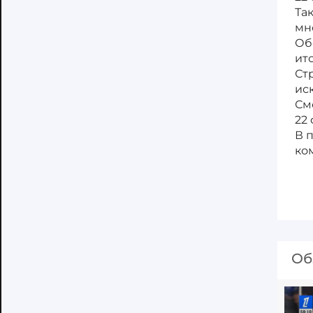
Та
мн
Об
ит
Ст
ис
См
22
В 
ко
Об