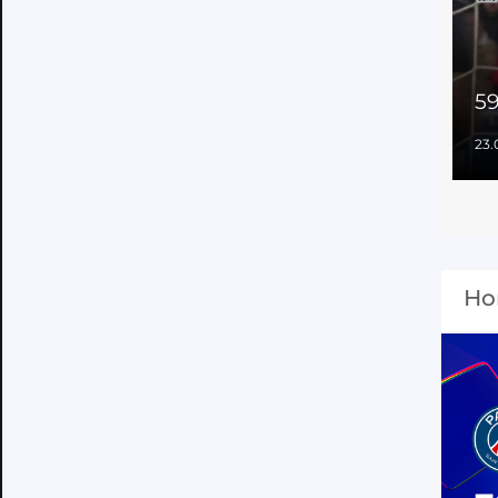
59
23.
Но