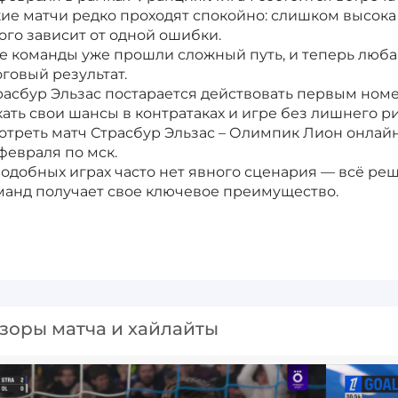
кие матчи редко проходят спокойно: слишком высок
ого зависит от одной ошибки.
е команды уже прошли сложный путь, и теперь люба
оговый результат.
расбур Эльзас постарается действовать первым номе
кать свои шансы в контратаках и игре без лишнего ри
отреть матч Страсбур Эльзас – Олимпик Лион онлай
 февраля по мск.
подобных играх часто нет явного сценария — всё реш
манд получает свое ключевое преимущество.
зоры матча и хайлайты