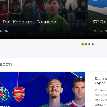
' Гол. Корентен Толиссо
37' Го
02.2026
22.02.202
вости
Где и 
«Арсе
Когда и
пройдёт
мая 202
финалу 