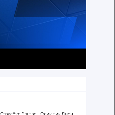
а Страсбур Эльзас – Олимпик Лион.