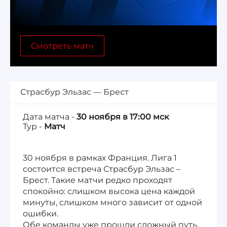
Лига 1, Чемпионат Франции
Смотреть матч
Бундеслига, Чемпионат Германии
Квалификация ЧМ-2026
Страсбур Эльзас — Брест
Чемпионат Саудовской Аравии 25/26
Дата матча -
30 ноября в 17:00 мск
Тур -
Матч
30 ноября в рамках Франция. Лига 1
состоится встреча Страсбур Эльзас –
Брест. Такие матчи редко проходят
спокойно: слишком высока цена каждой
минуты, слишком много зависит от одной
ошибки.
Обе команды уже прошли сложный путь,