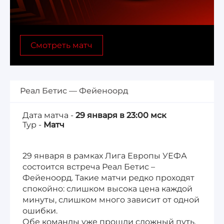
Лига 1, Чемпионат Франции
Смотреть матч
Бундеслига, Чемпионат Германии
Квалификация ЧМ-2026
Реал Бетис — Фейеноорд
Чемпионат Саудовской Аравии 25/26
Дата матча -
29 января в 23:00 мск
Тур -
Матч
29 января в рамках Лига Европы УЕФА
состоится встреча Реал Бетис –
Фейеноорд. Такие матчи редко проходят
спокойно: слишком высока цена каждой
минуты, слишком много зависит от одной
ошибки.
Обе команды уже прошли сложный путь,