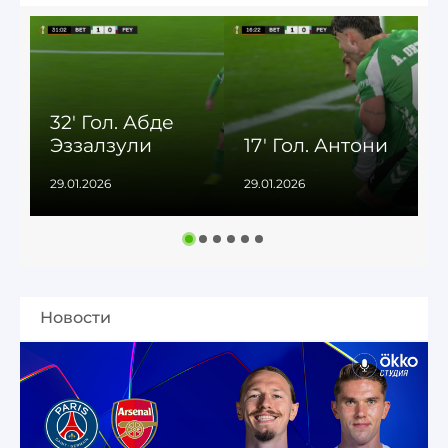
32' Гол. Абде
7
Эззалзули
17' Гол. Антони
29.01.2026
29.01.2026
3
Новости