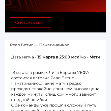
Лига 1, Чемпионат Франции
Смотреть матч
Бундеслига, Чемпионат Германии
Квалификация ЧМ-2026
Реал Бетис — Панатинаикос
Чемпионат Саудовской Аравии 25/26
Дата матча -
19 марта в 23:00 мск
Тур -
Матч
19 марта в рамках Лига Европы УЕФА
состоится встреча Реал Бетис –
Панатинаикос. Такие матчи редко
проходят спокойно: слишком высока цена
каждой минуты, слишком много зависит
от одной ошибки.
Обе команды уже прошли сложный путь,
и теперь любая деталь может повлиять на