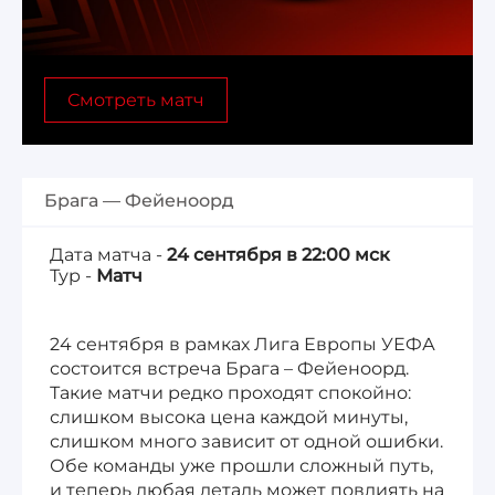
Лига 1, Чемпионат Франции
Смотреть матч
Бундеслига, Чемпионат Германии
Квалификация ЧМ-2026
Брага — Фейеноорд
Чемпионат Саудовской Аравии 25/26
Дата матча -
24 сентября в 22:00 мск
Тур -
Матч
24 сентября в рамках Лига Европы УЕФА
состоится встреча Брага – Фейеноорд.
Такие матчи редко проходят спокойно:
слишком высока цена каждой минуты,
слишком много зависит от одной ошибки.
Обе команды уже прошли сложный путь,
и теперь любая деталь может повлиять на