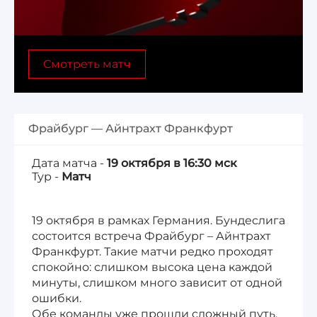
Лига 1, Чемпионат Франции
Смотреть матч
Бундеслига, Чемпионат Германии
Квалификация ЧМ-2026
Фрайбург — Айнтрахт Франкфурт
Чемпионат Саудовской Аравии 25/26
Дата матча -
19 октября в 16:30 мск
Тур -
Матч
19 октября в рамках Германия. Бундеслига
состоится встреча Фрайбург – Айнтрахт
Франкфурт. Такие матчи редко проходят
спокойно: слишком высока цена каждой
минуты, слишком много зависит от одной
ошибки.
Обе команды уже прошли сложный путь,