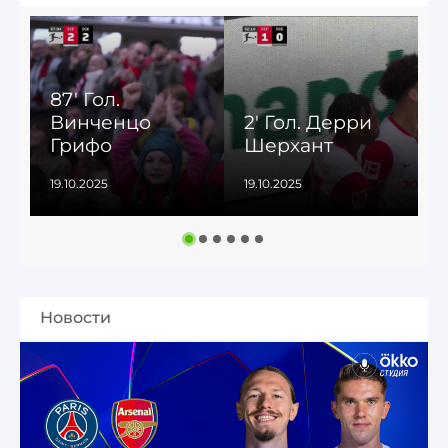
87' Гол.
1
Винченцо
2' Гол. Дерри
Грифо
Шерхант
19.10.2025
19.10.2025
1
Новости