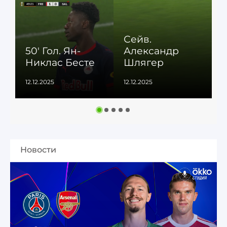
Сейв.
50' Гол. Ян-
Александр
Никлас Бесте
Шлягер
12.12.2025
12.12.2025
1
Новости