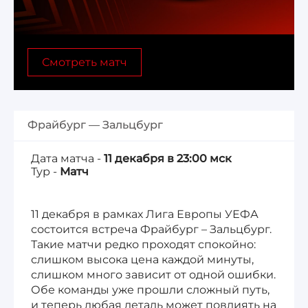
Лига 1, Чемпионат Франции
Смотреть матч
Бундеслига, Чемпионат Германии
Квалификация ЧМ-2026
Фрайбург — Зальцбург
Чемпионат Саудовской Аравии 25/26
Дата матча -
11 декабря в 23:00 мск
Тур -
Матч
11 декабря в рамках Лига Европы УЕФА
состоится встреча Фрайбург – Зальцбург.
Такие матчи редко проходят спокойно:
слишком высока цена каждой минуты,
слишком много зависит от одной ошибки.
Обе команды уже прошли сложный путь,
и теперь любая деталь может повлиять на