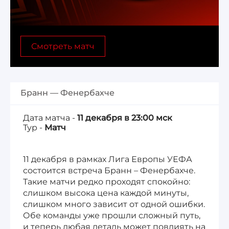
Лига 1, Чемпионат Франции
Смотреть матч
Бундеслига, Чемпионат Германии
Квалификация ЧМ-2026
Бранн — Фенербахче
Чемпионат Саудовской Аравии 25/26
Дата матча -
11 декабря в 23:00 мск
Тур -
Матч
11 декабря в рамках Лига Европы УЕФА
состоится встреча Бранн – Фенербахче.
Такие матчи редко проходят спокойно:
слишком высока цена каждой минуты,
слишком много зависит от одной ошибки.
Обе команды уже прошли сложный путь,
и теперь любая деталь может повлиять на