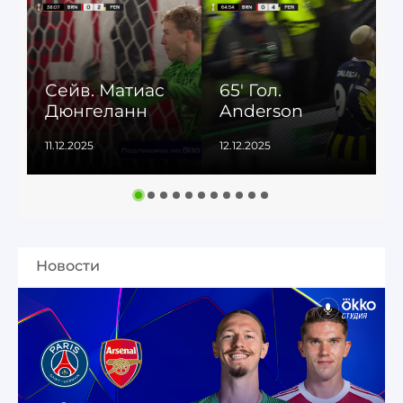
Сейв. Матиас
65' Гол.
5
Дюнгеланн
Anderson
11.12.2025
12.12.2025
1
Новости