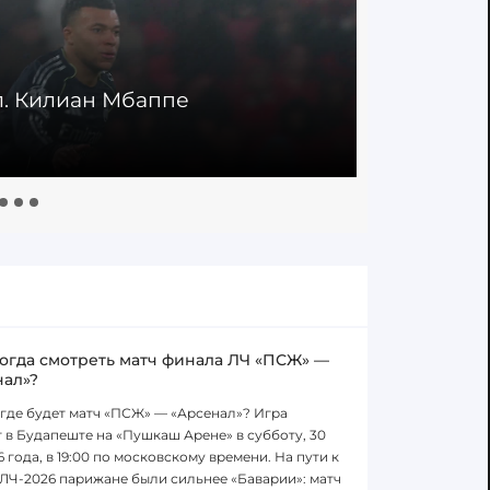
ол. Килиан Мбаппе
30' Гол. 
28.01.2026
когда смотреть матч финала ЛЧ «ПСЖ» —
нал»?
 где будет матч «ПСЖ» — «Арсенал»? Игра
 в Будапеште на «Пушкаш Арене» в субботу, 30
6 года, в 19:00 по московскому времени. На пути к
ЛЧ-2026 парижане были сильнее «Баварии»: матч