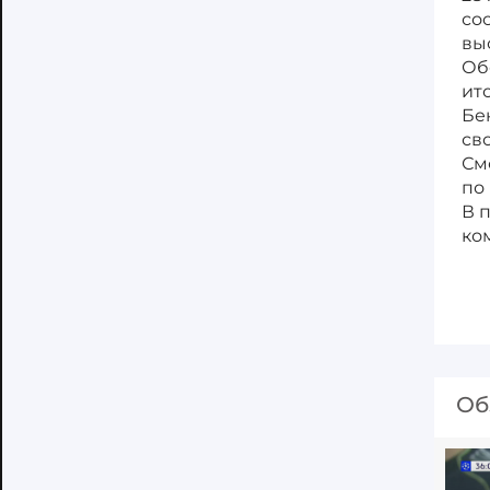
со
вы
Об
ит
Бе
св
См
по 
В 
ко
Об