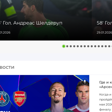
6' Гол. Андреас Шелдеруп
58' Г
01.2026
29.01.2026
вости
Где и 
«Арсе
Когда и
пройдёт
мая 202
финалу 