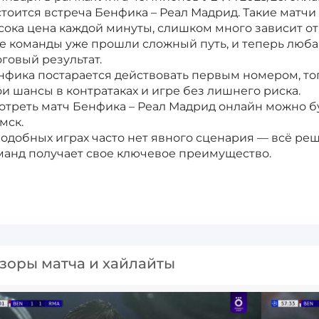
стоится встреча Бенфика – Реал Мадрид. Такие матч
сока цена каждой минуты, слишком много зависит от
е команды уже прошли сложный путь, и теперь люба
оговый результат.
нфика постарается действовать первым номером, тог
ои шансы в контратаках и игре без лишнего риска.
отреть матч Бенфика – Реал Мадрид онлайн можно б
мск.
подобных играх часто нет явного сценария — всё реш
манд получает свое ключевое преимущество.
зоры матча и хайлайты