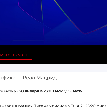
мотреть матч
нфика — Реал Мадрид
та матча -
28 января в 23:00 мск
Тур -
Матч
 января в рамках Лига чемпионов УЕФА 2025/26: онл