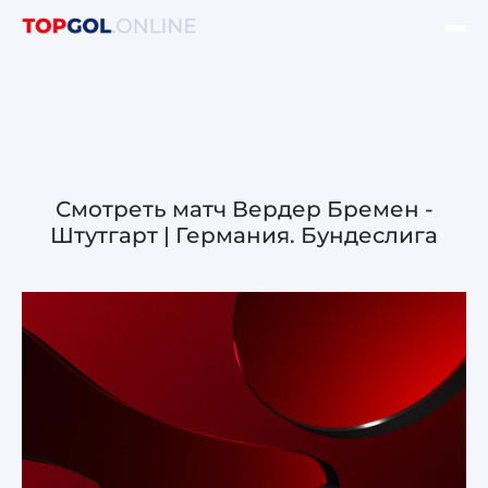
ФИНАЛ ЛЧ УЕФА
НОВОСТИ
ОБЗОРЫ ЛЧ УЕФА
Смотреть матч Вердер Бремен -
Штутгарт | Германия. Бундеслига
ОБЗОРЫ ЛЕ УЕФА
Лига чемпионов УЕФА
Лига Европы УЕФА
Лига конференций УЕФА