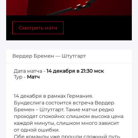
Лига 1, Чемпионат Франции
Смотреть матч
Бундеслига, Чемпионат Германии
Квалификация ЧМ-2026
Вердер Бремен — Штутгарт
Чемпионат Саудовской Аравии 25/26
Дата матча -
14 декабря в 21:30 мск
Тур -
Матч
14 декабря в рамках Германия.
Бундеслига состоится встреча Вердер
Бремен – Штутгарт. Такие матчи редко
проходят спокойно: слишком высока цена
каждой минуты, слишком много зависит
от одной ошибки.
Обе команды уже прошли сложный путь,