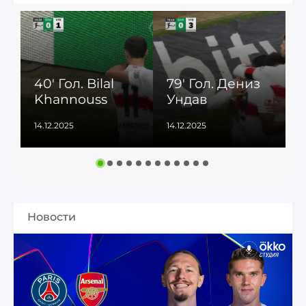
40' Гол. Bilal
79' Гол. Дениз
9
Khannouss
Ундав
14.12.2025
14.12.2025
1
Новости