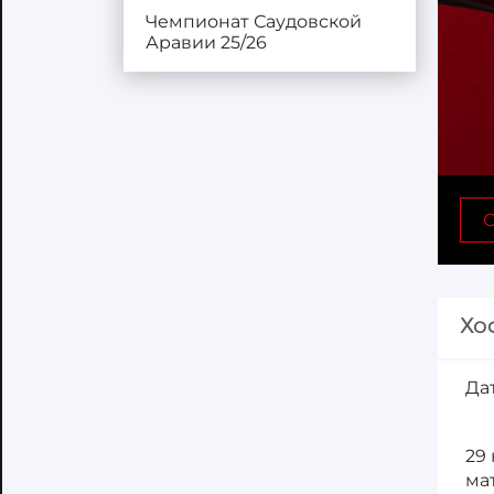
Чемпионат Саудовской
Аравии 25/26
С
Хо
Да
29
ма