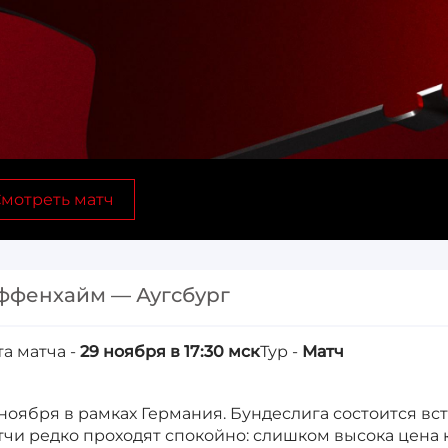
мотреть матч
ффенхайм — Аугсбург
та матча -
29 ноября в 17:30 мск
Тур -
Матч
 ноября в рамках Германия. Бундеслига состоится вс
тчи редко проходят спокойно: слишком высока цена