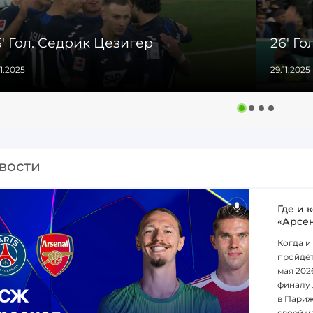
' Гол. Седрик Цезигер
26' Г
11.2025
29.11.2025
вости
Где и 
«Арсе
Когда и
пройдёт
мая 202
финалу 
в Париж
своей ча