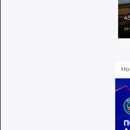
45
29.
Но