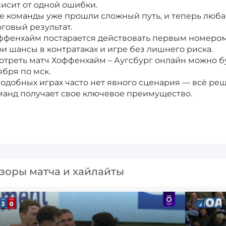
висит от одной ошибки.
е команды уже прошли сложный путь, и теперь люба
оговый результат.
ффенхайм постарается действовать первым номером, 
ои шансы в контратаках и игре без лишнего риска.
отреть матч Хоффенхайм – Аугсбург онлайн можно б
ября по мск.
подобных играх часто нет явного сценария — всё реш
манд получает свое ключевое преимущество.
зоры матча и хайлайты