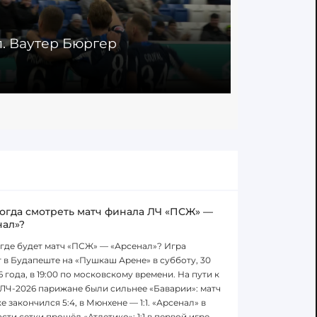
ол. Ваутер Бюргер
16' Гол. Б
29.11.2025
когда смотреть матч финала ЛЧ «ПСЖ» —
нал»?
 где будет матч «ПСЖ» — «Арсенал»? Игра
 в Будапеште на «Пушкаш Арене» в субботу, 30
6 года, в 19:00 по московскому времени. На пути к
ЛЧ-2026 парижане были сильнее «Баварии»: матч
е закончился 5:4, в Мюнхене — 1:1. «Арсенал» в
сти сетки прошёл «Атлетико»: 1:1 в первой игре,