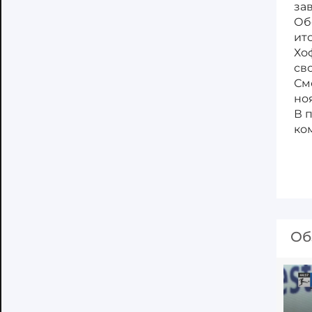
за
Об
ит
Хо
св
См
но
В 
ко
Об