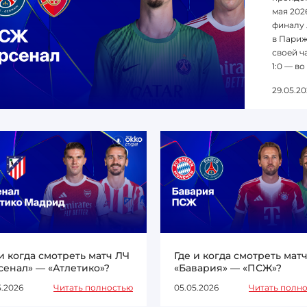
мая 202
финалу 
в Париж
своей ча
1:0 — во
29.05.20
 и когда смотреть матч ЛЧ
Где и когда смотреть мат
сенал» — «Атлетико»?
«Бавария» — «ПСЖ»?
5.2026
Читать полностью
05.05.2026
Читать полн