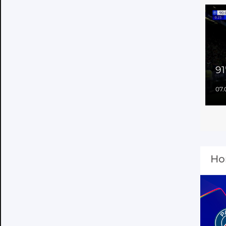
91
07.
Но