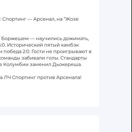
): Спортинг — Арсенал, на “Жозе
д Боржешем — научились дожимать,
 5:0. Исторический пятый камбэк
 и победа 2:0. Гости не проигрывают в
 команды забивали голы. Стандарты
из Колумбии заменил Дьокереша.
а ЛЧ Спортинг против Арсенала!