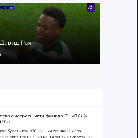
 Давид Рая
Интервью
6
16.05.2006
когда смотреть матч финала ЛЧ «ПСЖ» —
нал»?
 где будет матч «ПСЖ» — «Арсенал»? Игра
 в Будапеште на «Пушкаш Арене» в субботу, 30