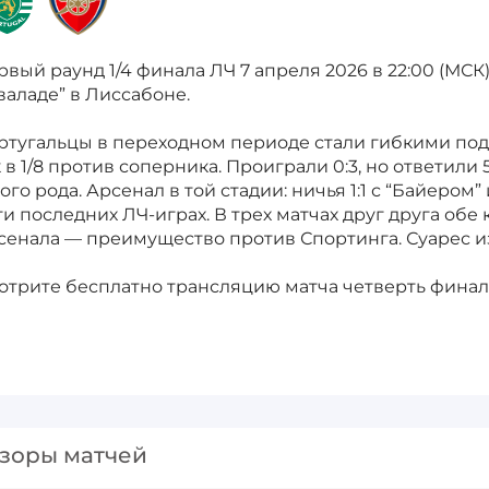
рвый раунд 1/4 финала ЛЧ 7 апреля 2026 в 22:00 (МСК
валаде” в Лиссабоне.
ртугальцы в переходном периоде стали гибкими по
к в 1/8 против соперника. Проиграли 0:3, но ответили
ого рода. Арсенал в той стадии: ничья 1:1 с “Байером”
ти последних ЛЧ-играх. В трех матчах друг друга обе
сенала — преимущество против Спортинга. Суарес 
отрите бесплатно трансляцию матча четверть финал
зоры матчей