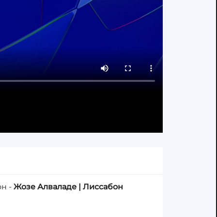
н -
Жозе Алваладе | Лиссабон