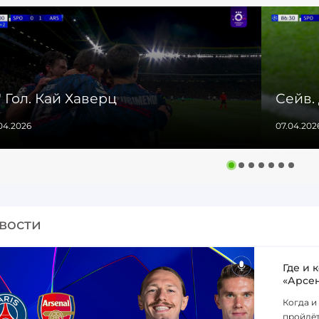
' Гол. Кай Хаверц
Сейв.
04.2026
07.04.202
вости
Где и 
«Арсе
Когда и
пройдёт