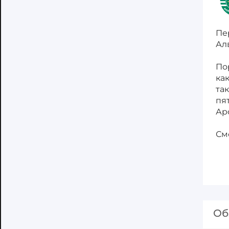
Пе
Ал
По
ка
так
пя
Ар
См
Об