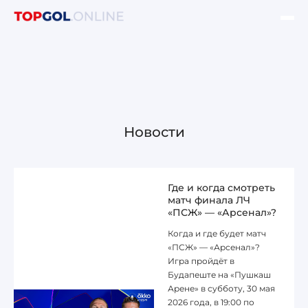
ФИНАЛ ЛЧ УЕФА
НОВОСТИ
ОБЗОРЫ ЛЧ УЕФА
Новости
ОБЗОРЫ ЛЕ УЕФА
Где и когда смотреть
матч финала ЛЧ
«ПСЖ» — «Арсенал»?
Когда и где будет матч
Лига чемпионов УЕФА
«ПСЖ» — «Арсенал»?
Игра пройдёт в
Лига Европы УЕФА
Будапеште на «Пушкаш
Арене» в субботу, 30 мая
2026 года, в 19:00 по
Лига конференций УЕФА