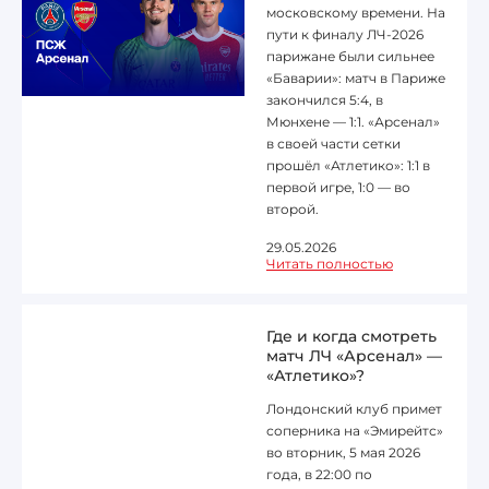
московскому времени. На
пути к финалу ЛЧ-2026
Лига 1, Чемпионат Франции
парижане были сильнее
«Баварии»: матч в Париже
закончился 5:4, в
Бундеслига, Чемпионат Германии
Мюнхене — 1:1. «Арсенал»
в своей части сетки
Квалификация ЧМ-2026
прошёл «Атлетико»: 1:1 в
первой игре, 1:0 — во
второй.
Чемпионат Саудовской Аравии 25/26
29.05.2026
Читать полностью
Где и когда смотреть
матч ЛЧ «Арсенал» —
«Атлетико»?
Лондонский клуб примет
соперника на «Эмирейтс»
во вторник, 5 мая 2026
года, в 22:00 по