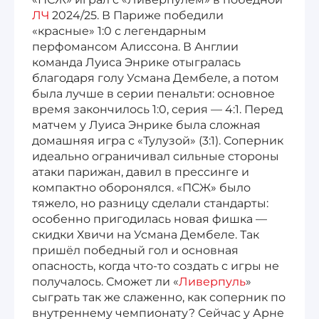
ЛЧ
2024/25. В Париже победили
«красные» 1:0 с легендарным
Лига 1, Чемпионат Франции
перфомансом Алиссона. В Англии
команда Луиса Энрике отыгралась
Бундеслига, Чемпионат Германии
благодаря голу Усмана Дембеле, а потом
была лучше в серии пенальти: основное
Квалификация ЧМ-2026
время закончилось 1:0, серия — 4:1. Перед
матчем у Луиса Энрике была сложная
Чемпионат Саудовской Аравии 25/26
домашняя игра с «Тулузой» (3:1). Соперник
идеально ограничивал сильные стороны
атаки парижан, давил в прессинге и
компактно оборонялся. «ПСЖ» было
тяжело, но разницу сделали стандарты:
особенно пригодилась новая фишка —
скидки Хвичи на Усмана Дембеле. Так
пришёл победный гол и основная
опасность, когда что‑то создать с игры не
получалось. Сможет ли «
Ливерпуль
»
сыграть так же слаженно, как соперник по
внутреннему чемпионату? Сейчас у Арне