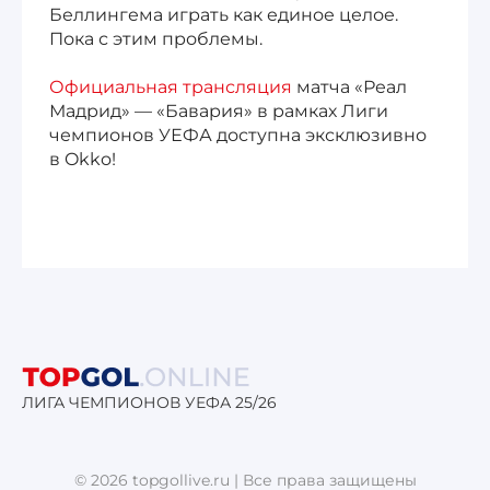
Беллингема играть как единое целое.
Пока с этим проблемы.
Официальная трансляция
матча «Реал
Мадрид» — «Бавария» в рамках Лиги
чемпионов УЕФА доступна эксклюзивно
в Okko!
ЛИГА ЧЕМПИОНОВ УЕФА 25/26
© 2026 topgollive.ru | Все права защищены