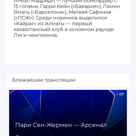
(«Реал Мадрид») — лучший бомбардир с
15 голами, Гарри Кейн («Бавария»), Ламин
Ямаль («Барселона»), Матвей Сафонов
(«ПСЖ»). Среди новичков выделился
«Кайрат» из Алматы — первый
казахстанский клуб в основном раунде
Лиги чемпионов.
Ближайшие трансляции
Пари Сен-Жермен — Арсенал